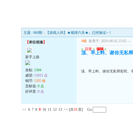
主题 : 060期：【游戏人间】★规律六肖★』已经验证~！
8楼
发表于: 2026-06-02 23:02
---
【
来往相逢
】
u
回复
u
编辑
u
顶、早上料、谢你无私
新手上路
发帖:
1394
顶、早上料、谢你无私帮彩民、
威望:
11915 点
铜币:
5205 枚
贡献值:
0 点
好评度:
0 点
<<
6
7
8
9
10
11
12
13
>>
[共
16
页] Go