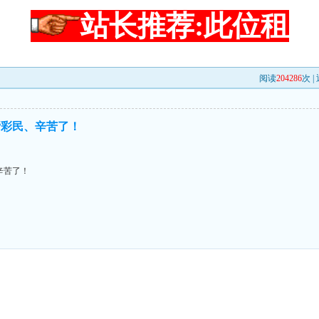
站长推荐:此位租
阅读
204286
次 |
帮彩民、辛苦了！
辛苦了！