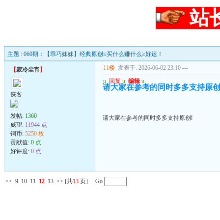
站
主题 : 060期：【乖巧妹妹】经典原创≤买什么赚什么≥好运！
11楼
发表于: 2026-06-02 23:10
---
【
寂冷尘宵
】
u
回复
u
编辑
u
请大家在参考的同时多多支持原创
侠客
发帖:
1360
请大家在参考的同时多多支持原创!
威望:
11944 点
铜币:
5250 枚
贡献值:
0 点
好评度:
0 点
<<
9
10
11
12
13
>>
[共
13
页] Go