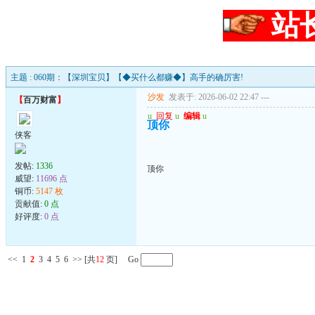
站
主题 : 060期：【深圳宝贝】【◆买什么都赚◆】高手的确厉害!
沙发
发表于: 2026-06-02 22:47
---
【
百万财富
】
u
回复
u
编辑
u
顶你
侠客
发帖:
1336
顶你
威望:
11696 点
铜币:
5147 枚
贡献值:
0 点
好评度:
0 点
<<
1
2
3
4
5
6
>>
[共
12
页] Go