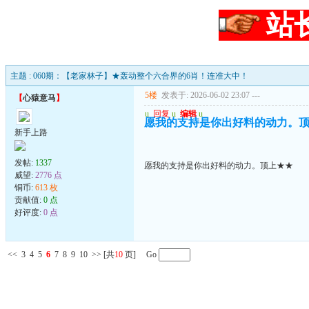
站
主题 : 060期：【老家林子】★轰动整个六合界的6肖！连准大中！
5楼
发表于: 2026-06-02 23:07
---
【
心猿意马
】
u
回复
u
编辑
u
愿我的支持是你出好料的动力。
新手上路
发帖:
1337
愿我的支持是你出好料的动力。顶上★★
威望:
2776 点
铜币:
613 枚
贡献值:
0 点
好评度:
0 点
<<
3
4
5
6
7
8
9
10
>>
[共
10
页] Go