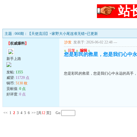
站
主题 : 060期：【天使流泪】=家野大小尾连准无错=已更新
沙发
发表于: 2026-06-02 22:48
---
【
权威爆料
】
u
回复
u
编辑
u
您是彩民的救星，您是我们心中
新手上路
发帖:
1355
您是彩民的救星，您是我们心中永远的高手
威望:
11729 点
铜币:
5130 枚
贡献值:
0 点
好评度:
0 点
<<
1
2
3
4
5
6
>>
[共
12
页] Go