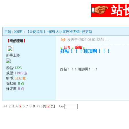
站
主题 : 060期：【天使流泪】=家野大小尾连准无错=已更新
4楼
发表于: 2026-06-02 22:54
---
【
断然琉璃
】
u
回复
u
编辑
u
好帖！！！顶顶啊！！！
新手上路
发帖:
1323
好帖！！！顶顶啊！！！
威望:
11919 点
铜币:
5232 枚
贡献值:
0 点
好评度:
0 点
<<
2
3
4
5
6
7
8
9
>>
[共
12
页] Go