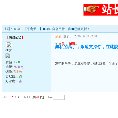
站
主题 : 060期：【平定天下】〓滅莊自创平特一肖〓已經更新！
沙发
发表于: 2026-06-02 22:48
---
【
搁浅记忆
】
u
回复
u
编辑
u
無私的高手，永遠支持你，在此
侠客
发帖:
1358
無私的高手，永遠支持你，在此說聲：辛苦
威望:
2890 点
铜币:
713 枚
贡献值:
0 点
好评度:
0 点
<<
1
2
3
4
5
6
>>
[共
20
页] Go