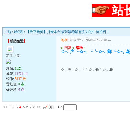
站
主题 : 060期：【天平元帅】打造本年最强最稳最有实力的中特资料！
地板
发表于: 2026-06-02 22:50
---
【
断然邂逅
】
u
回复
u
编辑
u
☆╮声╰☆╮╰╰☆╮鲜╰☆╮
新手上路
发帖:
1321
☆╮声╰☆╮╰╰☆╮鲜╰☆╮花
威望:
11721 点
铜币:
5137 枚
贡献值:
0 点
好评度:
0 点
<<
1
2
3
4
5
6
7
8
>>
[共
9
页] Go