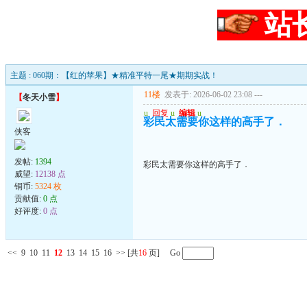
站
主题 : 060期：【红的苹果】★精准平特一尾★期期实战！
11楼
发表于: 2026-06-02 23:08
---
【
冬天小雪
】
u
回复
u
编辑
u
彩民太需要你这样的高手了．
侠客
发帖:
1394
彩民太需要你这样的高手了．
威望:
12138 点
铜币:
5324 枚
贡献值:
0 点
好评度:
0 点
<<
9
10
11
12
13
14
15
16
>>
[共
16
页] Go