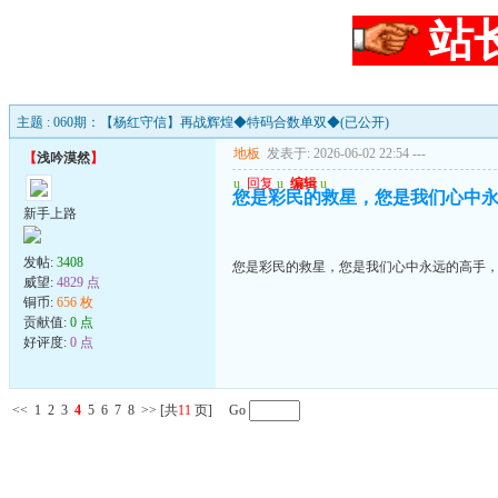
站
主题 : 060期：【杨红守信】再战辉煌◆特码合数单双◆(已公开)
地板
发表于: 2026-06-02 22:54
---
【
浅吟漠然
】
u
回复
u
编辑
u
您是彩民的救星，您是我们心中
新手上路
发帖:
3408
您是彩民的救星，您是我们心中永远的高手
威望:
4829 点
铜币:
656 枚
贡献值:
0 点
好评度:
0 点
<<
1
2
3
4
5
6
7
8
>>
[共
11
页] Go