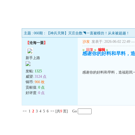
主题 : 060期：【神兵天降】灭庄合数◥一直被模仿！从未被超越！
沙发
发表于: 2026-06-02 22:49
---
【
沧海一粟
】
u
回复
u
编辑
u
感谢你的好料和早料，
新手上路
发帖:
1325
感谢你的好料和早料，造福彩民
威望:
3124 点
铜币:
966 枚
贡献值:
0 点
好评度:
0 点
<<
1
2
3
4
5
6
>>
[共
9
页] Go