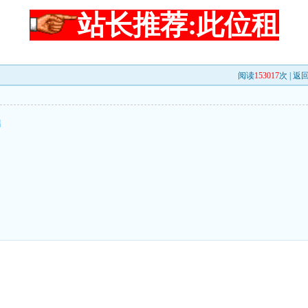
站长推荐:此位租
阅读
153017
次 |
返
鼎