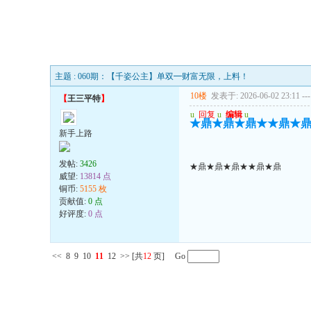
主题 : 060期：【千姿公主】单双━财富无限，上料！
10楼
发表于: 2026-06-02 23:11
---
【
王三平特
】
u
回复
u
编辑
u
★鼎★鼎★鼎★★鼎★
新手上路
发帖:
3426
★鼎★鼎★鼎★★鼎★鼎
威望:
13814 点
铜币:
5155 枚
贡献值:
0 点
好评度:
0 点
<<
8
9
10
11
12
>>
[共
12
页] Go