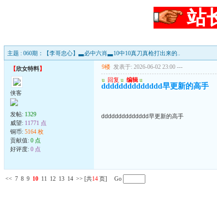
站
主题 : 060期：【李哥忠心】▃必中六肖▃10中10真刀真枪打出来的..
9楼
发表于: 2026-06-02 23:00
---
【
欣女特料
】
u
回复
u
编辑
u
dddddddddddddd早更新的高手
侠客
发帖:
1329
dddddddddddddd早更新的高手
威望:
11771 点
铜币:
5164 枚
贡献值:
0 点
好评度:
0 点
<<
7
8
9
10
11
12
13
14
>>
[共
14
页] Go