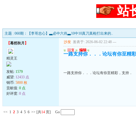
站
主题 : 060期：【李哥忠心】▃必中六肖▃10中10真刀真枪打出来的..
沙发
发表于: 2026-06-02 22:48
---
【
蓦然秋月
】
u
回复
u
编辑
u
一路支持你．．．论坛有你至精
精灵王
发帖:
1579
一路支持你．．．论坛有你至精彩，支持．
威望:
12433 点
铜币:
5800 枚
贡献值:
0 点
好评度:
0 点
<<
1
2
3
4
5
6
>>
[共
14
页] Go