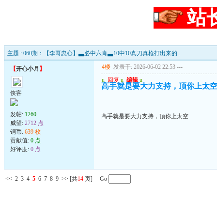
站
主题 : 060期：【李哥忠心】▃必中六肖▃10中10真刀真枪打出来的..
4楼
发表于: 2026-06-02 22:53
---
【
开心小月
】
u
回复
u
编辑
u
高手就是要大力支持，顶你上太
侠客
发帖:
1260
高手就是要大力支持，顶你上太空
威望:
2712 点
铜币:
639 枚
贡献值:
0 点
好评度:
0 点
<<
2
3
4
5
6
7
8
9
>>
[共
14
页] Go