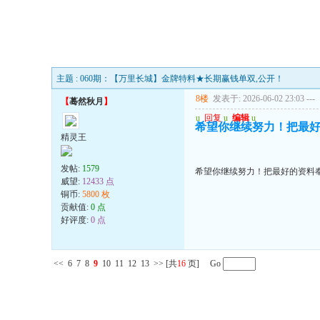
主题 : 060期：【万里长城】金牌特料★长期赢钱单双,公开！
8楼
发表于: 2026-06-02 23:03
---
【
蓦然秋月
】
u
回复
u
编辑
u
希望你继续努力！把最
精灵王
发帖:
1579
希望你继续努力！把最好的资料
威望:
12433 点
铜币:
5800 枚
贡献值:
0 点
好评度:
0 点
<<
6
7
8
9
10
11
12
13
>>
[共
16
页] Go