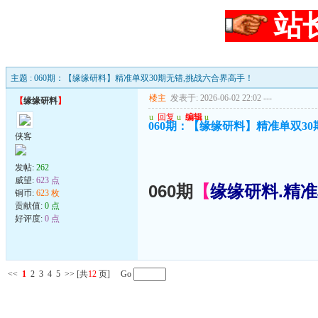
站
主题 : 060期：【缘缘研料】精准单双30期无错,挑战六合界高手！
楼主
发表于: 2026-06-02 22:02
---
【
缘缘研料
】
u
回复
u
编辑
u
060期：【缘缘研料】精准单双3
侠客
发帖:
262
威望:
623 点
060期
【
缘缘研料.精
铜币:
623 枚
贡献值:
0 点
好评度:
0 点
<<
1
2
3
4
5
>>
[共
12
页] Go