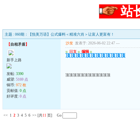
站
主题 : 060期：【悦美万语】公式爆料＜精准六肖＞让富人更富有！
沙发
发表于: 2026-06-02 22:47
---
【
自相矛盾
】
u
回复
u
编辑
u
顶顶顶顶顶顶顶顶顶顶顶顶
新手上路
发帖:
3390
顶顶顶顶顶顶顶顶顶顶顶顶
威望:
5169 点
铜币:
972 枚
贡献值:
0 点
好评度:
0 点
<<
1
2
3
4
5
6
>>
[共
11
页] Go