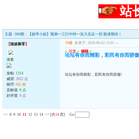
站
主题 : 060期：【丽琴小姐】预测━三行中特━实力见证一切.敬请期待！
10楼
发表于: 2026-06-02 23:01
---
【
随缘飘零
】
u
回复
u
编辑
u
论坛有你而精彩，彩民有你而骄傲
侠客
发帖:
1314
论坛有你而精彩，彩民有你而骄傲!
威望:
2852 点
铜币:
692 枚
贡献值:
0 点
好评度:
0 点
<<
8
9
10
11
12
13
14
>>
[共
14
页] Go