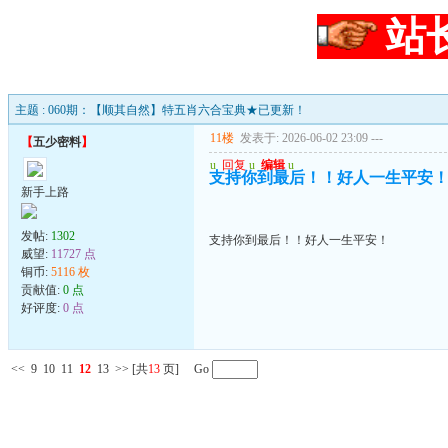
站
主题 : 060期：【顺其自然】特五肖六合宝典★已更新！
11楼
发表于: 2026-06-02 23:09
---
【
五少密料
】
u
回复
u
编辑
u
支持你到最后！！好人一生平安
新手上路
发帖:
1302
支持你到最后！！好人一生平安！
威望:
11727 点
铜币:
5116 枚
贡献值:
0 点
好评度:
0 点
<<
9
10
11
12
13
>>
[共
13
页] Go