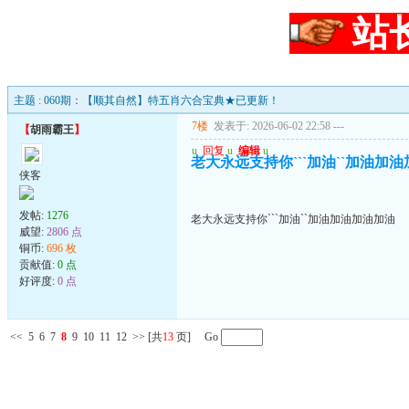
站
主题 : 060期：【顺其自然】特五肖六合宝典★已更新！
7楼
发表于: 2026-06-02 22:58
---
【
胡雨霸王
】
u
回复
u
编辑
u
老大永远支持你```加油``加油加
侠客
发帖:
1276
老大永远支持你```加油``加油加油加油加油
威望:
2806 点
铜币:
696 枚
贡献值:
0 点
好评度:
0 点
<<
5
6
7
8
9
10
11
12
>>
[共
13
页] Go