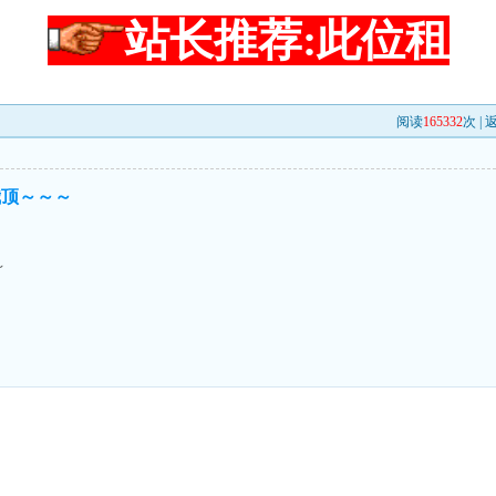
站长推荐:此位租
阅读
165332
次 |
我顶～～～
～