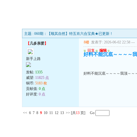
主题 : 060期：【顺其自然】特五肖六合宝典★已更新！
8楼
发表于: 2026-06-02 22:58
---
【
几多亲爱
】
u
回复
u
编辑
u
好料不能沉底～～～～
新手上路
发帖:
1335
好料不能沉底～～～～我顶～～
威望:
11825 点
铜币:
5183 枚
贡献值:
0 点
好评度:
0 点
<<
6
7
8
9
10
11
12
13
>>
[共
13
页] Go