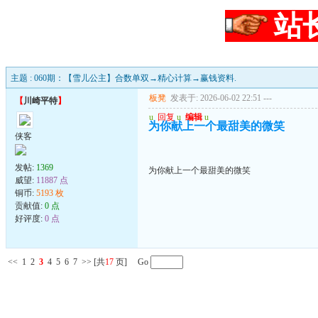
站
主题 : 060期：【雪儿公主】合数单双→精心计算→赢钱资料.
板凳
发表于: 2026-06-02 22:51
---
【
川崎平特
】
u
回复
u
编辑
u
为你献上一个最甜美的微笑
侠客
发帖:
1369
为你献上一个最甜美的微笑
威望:
11887 点
铜币:
5193 枚
贡献值:
0 点
好评度:
0 点
<<
1
2
3
4
5
6
7
>>
[共
17
页] Go