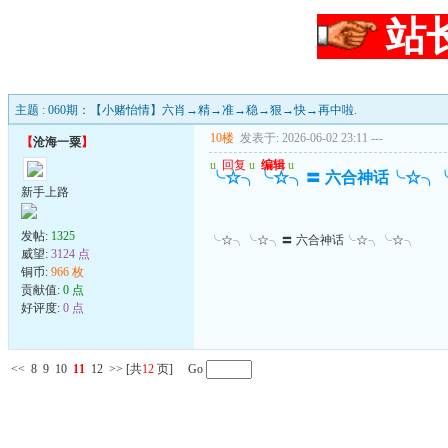
站
主题 : 060期：【小赌怡情】六肖→精→准→稳→狠→快→再中啦.
10楼
发表于: 2026-06-02 23:11
---
【
沧海一粟
】
u
回复
u
编辑
u
╰☆╮╰☆╮〓 六合神话╰☆╮
新手上路
发帖:
1325
╰☆╮╰☆╮〓 六合神话╰☆╮╰☆╮
威望:
3124 点
铜币:
966 枚
贡献值:
0 点
好评度:
0 点
<<
8
9
10
11
12
>>
[共
12
页] Go