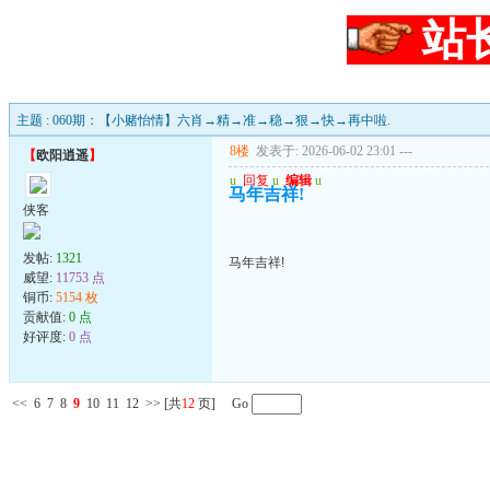
站
主题 : 060期：【小赌怡情】六肖→精→准→稳→狠→快→再中啦.
8楼
发表于: 2026-06-02 23:01
---
【
欧阳逍遥
】
u
回复
u
编辑
u
马年吉祥!
侠客
发帖:
1321
马年吉祥!
威望:
11753 点
铜币:
5154 枚
贡献值:
0 点
好评度:
0 点
<<
6
7
8
9
10
11
12
>>
[共
12
页] Go