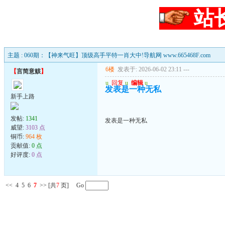
站
主题 : 060期：【神来气旺】顶级高手平特一肖大中!导航网 www.665468F.com
6楼
发表于: 2026-06-02 23:11
---
【
言简意赅
】
u
回复
u
编辑
u
发表是一种无私
新手上路
发帖:
1341
发表是一种无私
威望:
3103 点
铜币:
964 枚
贡献值:
0 点
好评度:
0 点
<<
4
5
6
7
>>
[共
7
页] Go