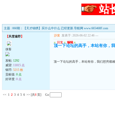
站
主题 : 060期：【天才锦绣】买什么中什么 已经更新.导航网 www.665468F.com
沙发
发表于: 2026-06-02 22:46
---
【
风雪遍野
】
u
回复
u
编辑
u
顶一下论坛的高手，本站有你，
侠客
发帖:
1292
顶一下论坛的高手，本站有你，我们想穷都
威望:
11815 点
铜币:
5215 枚
贡献值:
0 点
好评度:
0 点
<<
1
2
3
4
5
6
>>
[共
8
页] Go