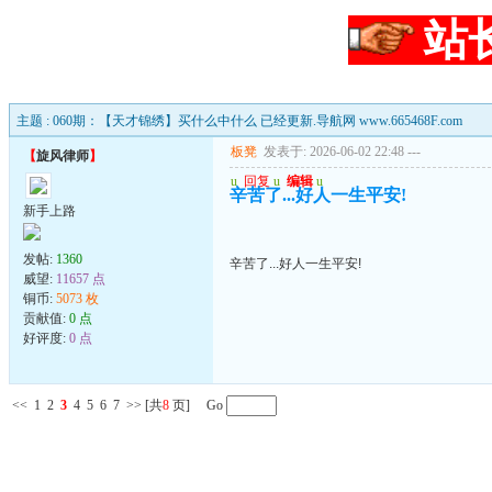
站
主题 : 060期：【天才锦绣】买什么中什么 已经更新.导航网 www.665468F.com
板凳
发表于: 2026-06-02 22:48
---
【
旋风律师
】
u
回复
u
编辑
u
辛苦了...好人一生平安!
新手上路
发帖:
1360
辛苦了...好人一生平安!
威望:
11657 点
铜币:
5073 枚
贡献值:
0 点
好评度:
0 点
<<
1
2
3
4
5
6
7
>>
[共
8
页] Go