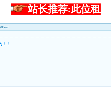
站长推荐:此位租
F.com
的！！