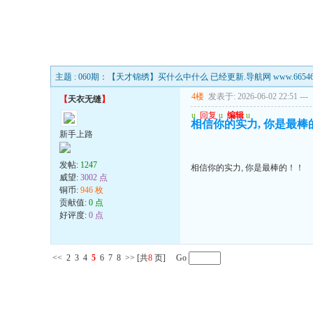
主题 : 060期：【天才锦绣】买什么中什么 已经更新.导航网 www.665468
4楼
发表于: 2026-06-02 22:51
---
【
天衣无缝
】
u
回复
u
编辑
u
相信你的实力, 你是最棒
新手上路
发帖:
1247
相信你的实力, 你是最棒的！！
威望:
3002 点
铜币:
946 枚
贡献值:
0 点
好评度:
0 点
<<
2
3
4
5
6
7
8
>>
[共
8
页] Go