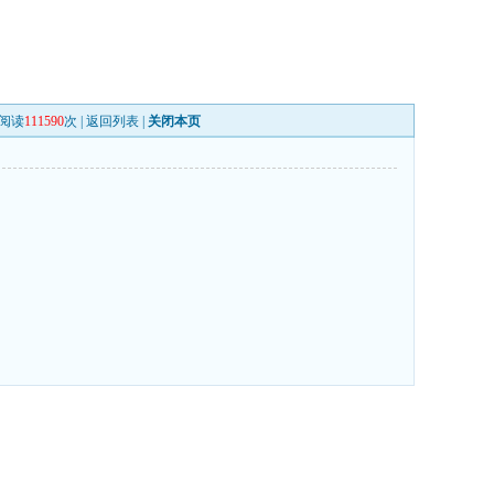
阅读
111590
次 |
返回列表
|
关闭本页