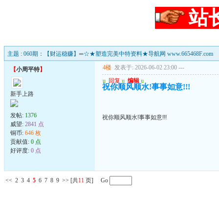
站
主题 : 060期：【财运稳赚】═☆★塑造完美中特资料★导航网 www.665468F.com
4楼
发表于: 2026-06-02 23:00
---
【
小周平特
】
u
回复
u
编辑
u
祝你顺风顺水!事事如意!!!
新手上路
发帖:
1376
祝你顺风顺水!事事如意!!!
威望:
2841 点
铜币:
646 枚
贡献值:
0 点
好评度:
0 点
<<
2
3
4
5
6
7
8
9
>>
[共
11
页] Go