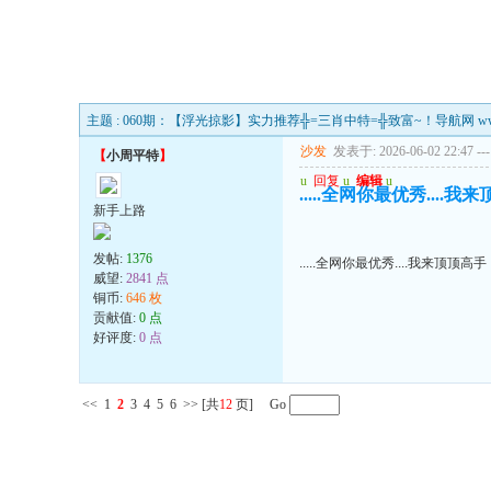
主题 : 060期：【浮光掠影】实力推荐╬=三肖中特=╬致富~！导航网 www.6
沙发
发表于: 2026-06-02 22:47
---
【
小周平特
】
u
回复
u
编辑
u
.....全网你最优秀....我
新手上路
发帖:
1376
.....全网你最优秀....我来顶顶高手
威望:
2841 点
铜币:
646 枚
贡献值:
0 点
好评度:
0 点
<<
1
2
3
4
5
6
>>
[共
12
页] Go