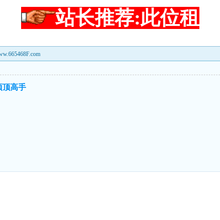
站长推荐:此位租
65468F.com
来顶顶高手