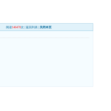
阅读
146470
次 |
返回列表
|
关闭本页